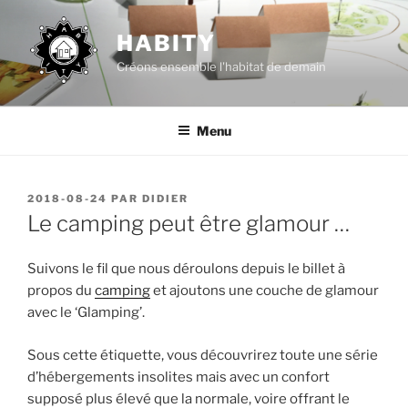
Aller
au
HABITY
contenu
Créons ensemble l'habitat de demain
principal
Menu
PUBLIÉ
2018-08-24
PAR
DIDIER
LE
Le camping peut être glamour …
Suivons le fil que nous déroulons depuis le billet à
propos du
camping
et ajoutons une couche de glamour
avec le ‘Glamping’.
Sous cette étiquette, vous découvrirez toute une série
d’hébergements insolites mais avec un confort
supposé plus élevé que la normale, voire offrant le