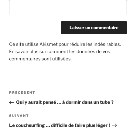
Ce site utilise Akismet pour réduire les indésirables.
En savoir plus sur comment les données de vos
commentaires sont utilisées
.
Navigation
Article
PRÉCÉDENT
de
précédent
Qui y aurait pensé … à dormir dans un tube ?
l’article
Article
SUIVANT
suivant
Le couchsurfing … difficile de faire plus léger !