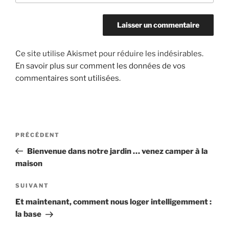
Ce site utilise Akismet pour réduire les indésirables.
En savoir plus sur comment les données de vos
commentaires sont utilisées
.
Navigation
Article
PRÉCÉDENT
de
précédent
Bienvenue dans notre jardin … venez camper à la
l’article
maison
Article
SUIVANT
suivant
Et maintenant, comment nous loger intelligemment :
la base